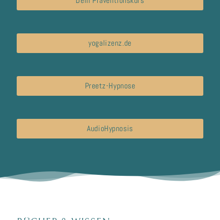
Dein Präventionskurs
yogalizenz.de
Preetz-Hypnose
AudioHypnosis