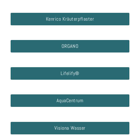
Kenrico Kräuterpflaster
ORGANO
Lifelify®
AquaCentrum
Visiona Wasser