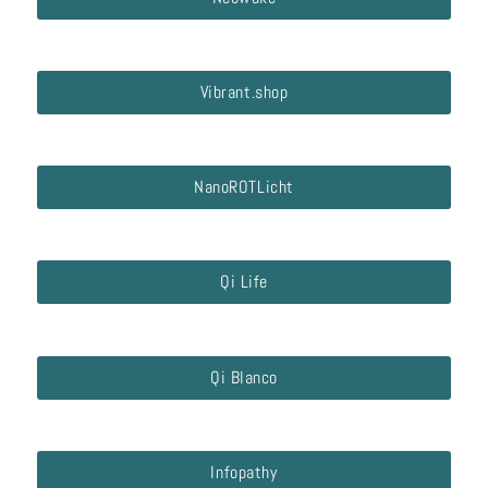
Vibrant.shop
NanoROTLicht
Qi Life
Qi Blanco
Infopathy