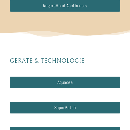
RogersHood Apothecary
GERÄTE
&
TECHNOLOGIE
Aquadea
SuperPatch