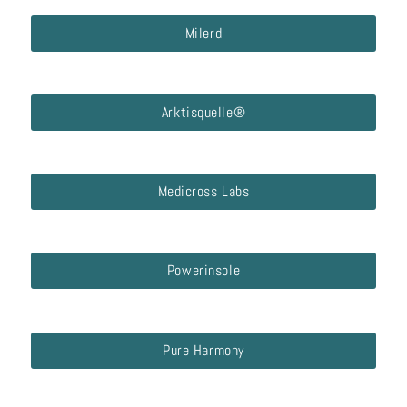
Milerd
Arktisquelle®
Medicross Labs
Powerinsole
Pure Harmony