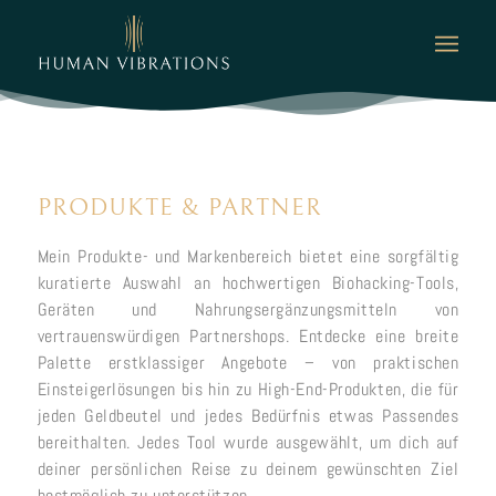
PRODUKTE
&
PARTNER
Mein Produkte- und Markenbereich bietet eine sorgfältig
kuratierte Auswahl an hochwertigen Biohacking-Tools,
Geräten und Nahrungsergänzungsmitteln von
vertrauenswürdigen Partnershops. Entdecke eine breite
Palette erstklassiger Angebote – von praktischen
Einsteigerlösungen bis hin zu High-End-Produkten, die für
jeden Geldbeutel und jedes Bedürfnis etwas Passendes
bereithalten. Jedes Tool wurde ausgewählt, um dich auf
deiner persönlichen Reise zu deinem gewünschten Ziel
bestmöglich zu unterstützen.