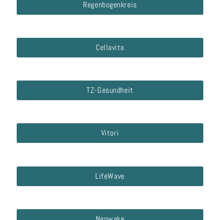
Regenbogenkreis
Cellavita
TZ-Gesundheit
Vitori
LifeWave
Neowake