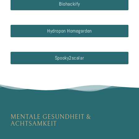
Biohackify
Hydropon Homegarden
Spooky2scalar
MENTALE GESUNDHEIT
&
ACHTSAMKEIT