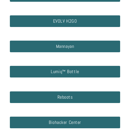
EVOLV H2GO
Mannayan
Lumiq™ Bottle
Reboots
Biohacker Center