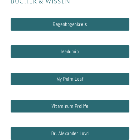
BÜCHER
&
WISSEN
Regenbogenkreis
Medumio
My Palm Leaf
Vitaminum Prolife
Dr. Alexander Loyd