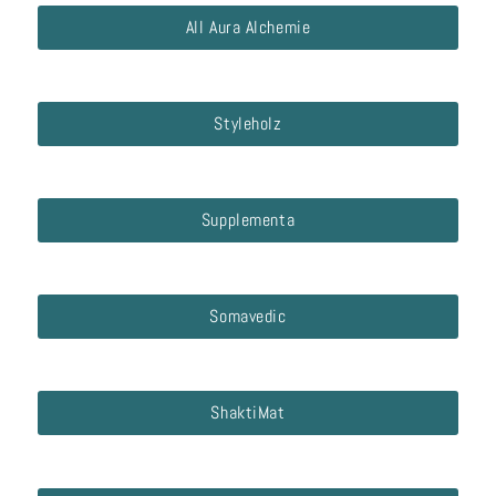
All Aura Alchemie
Styleholz
Supplementa
Somavedic
ShaktiMat