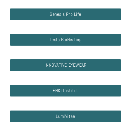
Genesis Pro Life
Tesla BioHealing
INNOVATiVE EYEWEAR
ENKI Institut
LumiVitae