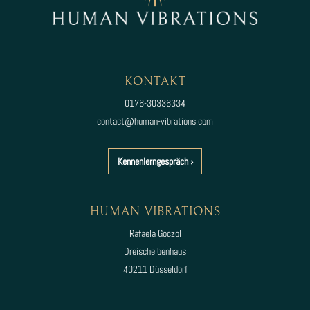
KONTAKT
0176-30336334
contac
t@hum
an-vibrations.com
Kennenlerngespräch ›
HUMAN VIBRATIONS
Rafaela Goczol
Dreischeibenhaus
40211 Düsseldorf