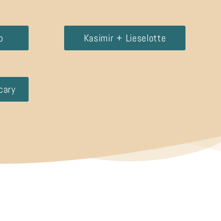
p
Kasimir + Lieselotte
cary