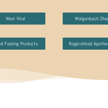
Next Vital
Walgenbach Sho
d Feeling Products
RogersHood Apothe