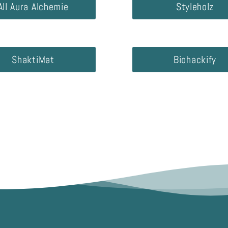
All Aura Alchemie
Styleholz
ShaktiMat
Biohackify