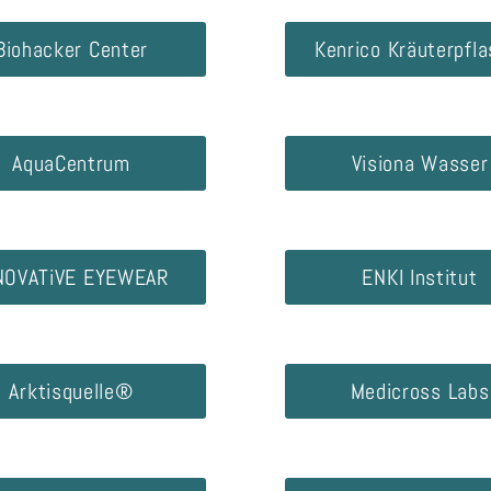
Biohacker Center
Kenrico Kräuterpfla
AquaCentrum
Visiona Wasser
NOVATiVE EYEWEAR
ENKI Institut
Arktisquelle®
Medicross Labs