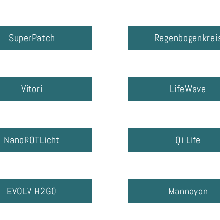
SuperPatch
Regenbogenkrei
Vitori
LifeWave
NanoROTLicht
Qi Life
EVOLV H2GO
Mannayan