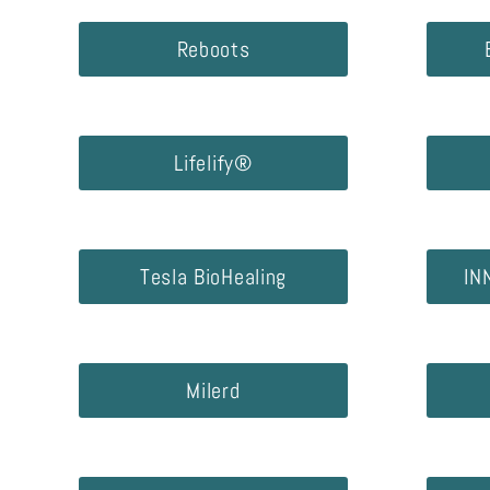
Reboots
Lifelify®
Tesla BioHealing
IN
Milerd