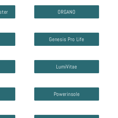
ster
ORGANO
Genesis Pro Life
LumiVitae
Powerinsole