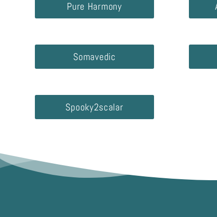
Pure Harmony
Somavedic
Spooky2scalar