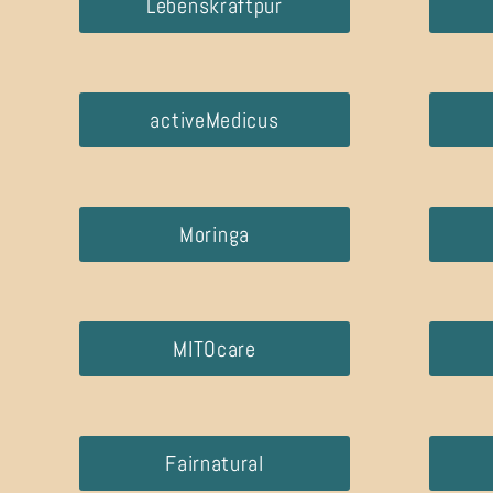
Lebenskraftpur
activeMedicus
Moringa
MITOcare
Fairnatural