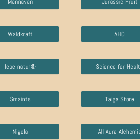
Mannayan
Jurassic Fruit
Waldkraft
AHO
lebe natur®
Science for Heal
Smaints
Taiga Store
Nigela
All Aura Alchemi