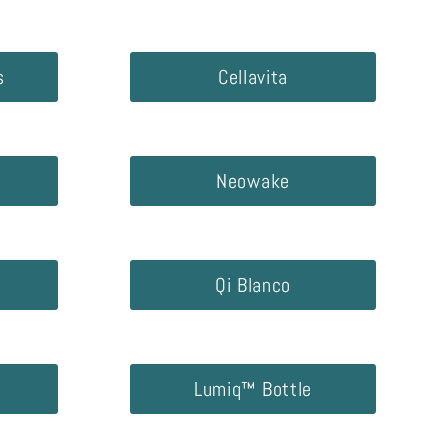
s
Cellavita
Neowake
Qi Blanco
Lumiq™ Bottle