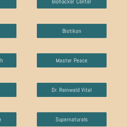
Biohacker Center
Biotikon
th
Master Peace
Dr. Reinwald Vital
e
Supernaturals