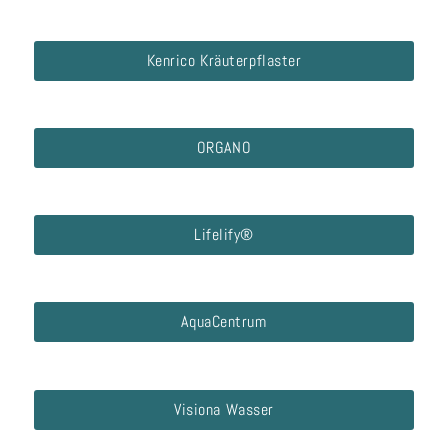
Kenrico Kräuterpflaster
ORGANO
Lifelify®
AquaCentrum
Visiona Wasser