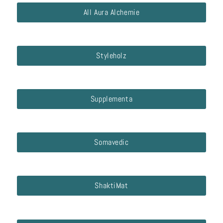
All Aura Alchemie
Styleholz
Supplementa
Somavedic
ShaktiMat