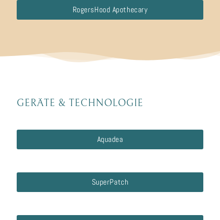
RogersHood Apothecary
GERÄTE
&
TECHNOLOGIE
Aquadea
SuperPatch