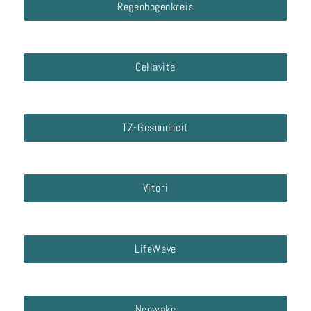
Regenbogenkreis
Cellavita
TZ-Gesundheit
Vitori
LifeWave
Neowake