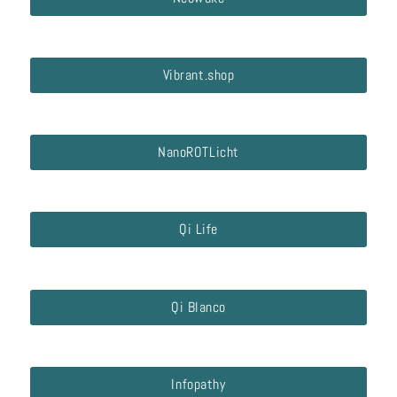
Vibrant.shop
NanoROTLicht
Qi Life
Qi Blanco
Infopathy