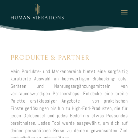
PRODUKTE
&
PARTNER
Mein Produkte- und Markenbereich bietet eine sorgfältig
kuratierte Auswahl an hochwertigen Biohacking-Tools,
Geräten und Nahrungsergänzungsmitteln von
vertrauenswürdigen Partnershops. Entdecke eine breite
Palette erstklassiger Angebote – von praktischen
Einsteigerlösungen bis hin zu High-End-Produkten, die für
jeden Geldbeutel und jedes Bedürfnis etwas Passendes
bereithalten. Jedes Tool wurde ausgewählt, um dich auf
deiner persönlichen Reise zu deinem gewünschten Ziel
bestmöglich zu unterstützen.