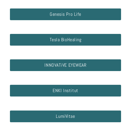
Genesis Pro Life
Tesla BioHealing
INNOVATiVE EYEWEAR
ENKI Institut
LumiVitae