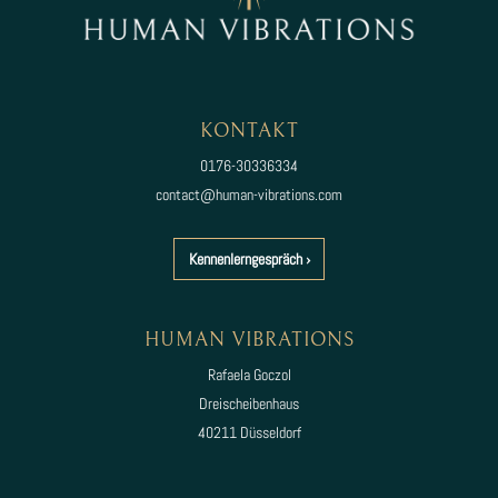
KONTAKT
0176-30336334
contac
t@hum
an-vibrations.com
Kennenlerngespräch ›
HUMAN VIBRATIONS
Rafaela Goczol
Dreischeibenhaus
40211 Düsseldorf