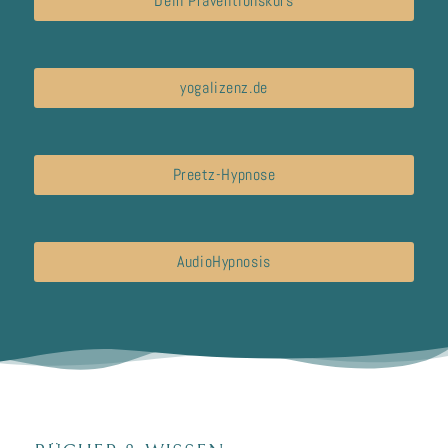
Dein Präventionskurs
yogalizenz.de
Preetz-Hypnose
AudioHypnosis