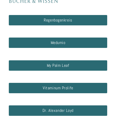
BÜCHER
&
WISSEN
Regenbogenkreis
Medumio
My Palm Leaf
Vitaminum Prolife
Dr. Alexander Loyd