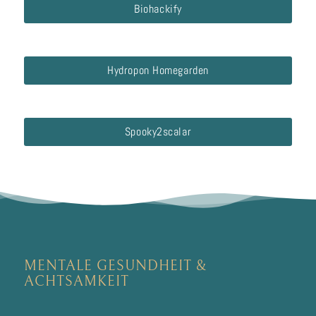
Biohackify
Hydropon Homegarden
Spooky2scalar
MENTALE GESUNDHEIT
&
ACHTSAMKEIT