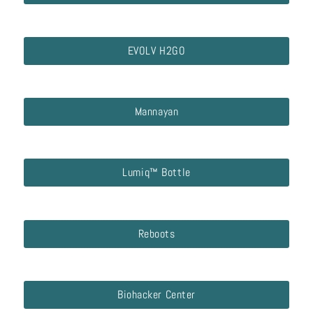
EVOLV H2GO
Mannayan
Lumiq™ Bottle
Reboots
Biohacker Center