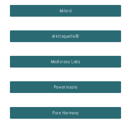
Milerd
Arktisquelle®
Medicross Labs
Powerinsole
Pure Harmony