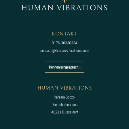
KONTAKT
0176-30336334
contac
t@hum
an-vibrations.com
Kennenlerngespräch ›
HUMAN VIBRATIONS
Rafaela Goczol
Dreischeibenhaus
40211 Düsseldorf