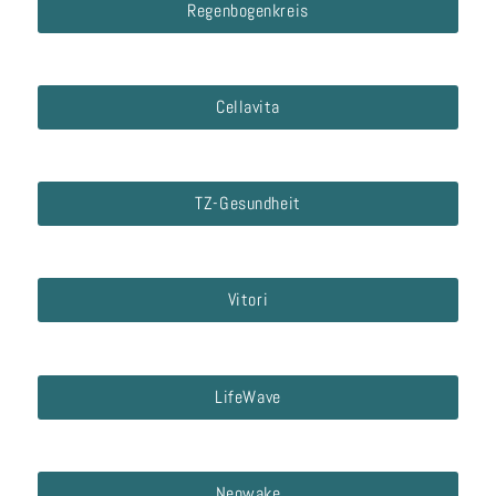
Regenbogenkreis
Cellavita
TZ-Gesundheit
Vitori
LifeWave
Neowake