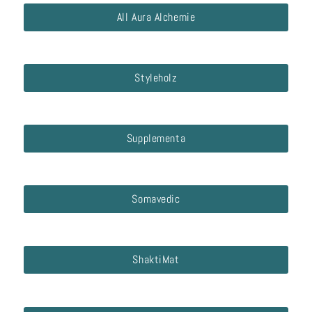
All Aura Alchemie
Styleholz
Supplementa
Somavedic
ShaktiMat