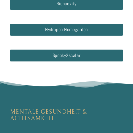
Biohackify
Hydropon Homegarden
Spooky2scalar
MENTALE GESUNDHEIT
&
ACHTSAMKEIT