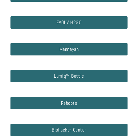
EVOLV H2GO
Mannayan
Lumiq™ Bottle
Reboots
Biohacker Center