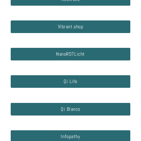
Vibrant.shop
NanoROTLicht
Qi Life
Qi Blanco
Infopathy