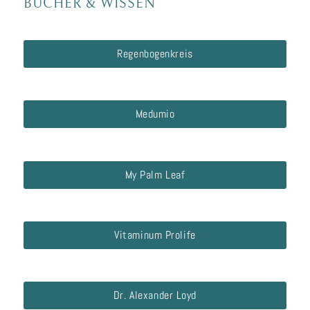
BÜCHER
&
WISSEN
Regenbogenkreis
Medumio
My Palm Leaf
Vitaminum Prolife
Dr. Alexander Loyd