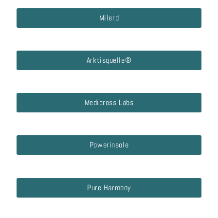
Milerd
Arktisquelle®
Medicross Labs
Powerinsole
Pure Harmony