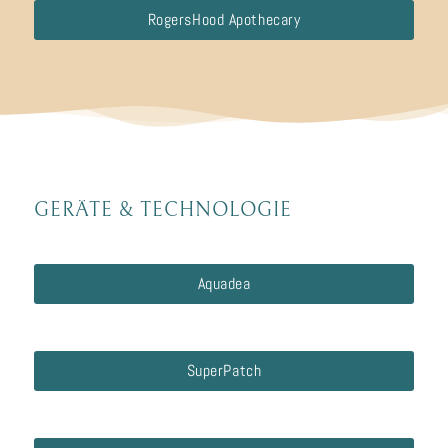
RogersHood Apothecary
GERÄTE
&
TECHNOLOGIE
Aquadea
SuperPatch