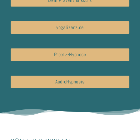
Dein Präventionskurs
yogalizenz.de
Preetz-Hypnose
AudioHypnosis