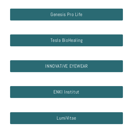
Genesis Pro Life
Tesla BioHealing
INNOVATiVE EYEWEAR
ENKI Institut
LumiVitae